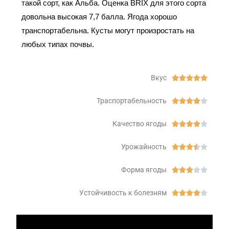
такой сорт, как Альба. Оценка BRIX для этого сорта
довольна высокая 7,7 балла. Ягода хорошо
транспортабельна. Кусты могут произростать на
любых типах почвы.
Вкус





Траспортабельность





Качество ягоды





Урожайность





Форма ягоды





Устойчивость к болезням




